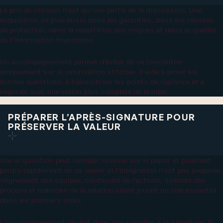
Le prix de cession n’est qu’une partie de la discussion. Une
acquisition se joue aussi dans les garanties, dans les clauses
de protection, dans la répartition des risques et dans la qualité
de l’information transmise.
Un accompagnement permet d’éviter de se concentrer
uniquement sur la valorisation affichée. Il aide à poser les
bonnes questions, à hiérarchiser les points de vigilance et à
négocier avec une vision plus complète de la cible.
PRÉPARER L’APRÈS-SIGNATURE POUR
PRÉSERVER LA VALEUR
Une acquisition peut sembler réussie sur le papier et pourtant
perdre rapidement de sa valeur si l’intégration n’est pas préparée.
Alignement des équipes, continuité de l’activité, lisibilité des
process et maintien de la relation client jouent un rôle essentiel
dans les premiers mois.
L’accompagnement ne doit donc pas s’arrêter à la signature. Il