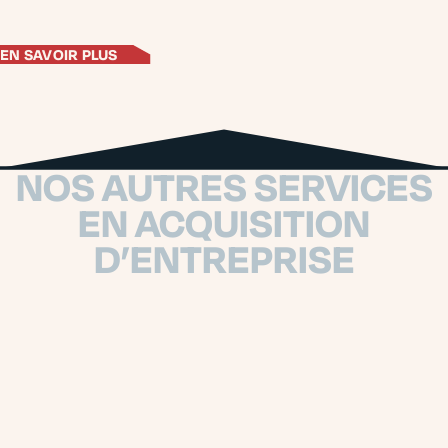
EN SAVOIR PLUS
NOS AUTRES SERVICES
EN ACQUISITION
D’ENTREPRISE
VALORISATION D’ENTREPRISE
Préparer la valorisation de son entreprise, ce n’est pas attendre la
dernière minute. Nous vous aidons à identifier les éléments qui
pèsent réellement dans l’évaluation.