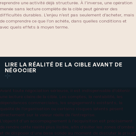
reprendre une activité déjà structurée. À l’inverse, une opération
menée sans lecture complète de la cible peut générer des
difficultés durables. L’enjeu n’est pas seulement d’acheter, mais
de comprendre ce que l’on achète, dans quelles conditions et
avec quels effets à moyen terme.
LIRE LA RÉALITÉ DE LA CIBLE AVANT DE
NÉGOCIER
Avant toute négociation sérieuse, il est indispensable d’obtenir
une lecture claire de la cible. Les comptes, la rentabilité, les
dépendances commerciales, les engagements existants, la
qualité de l’organisation ou certains risques latents pèsent
directement sur la valeur réelle de l’entreprise.
L’objectif d’un accompagnement à l’acquisition est précisément
de rendre cette réalité plus lisible, afin d’éviter les zones d’ombre
et de disposer d’une base solide au moment de discuter le prix et