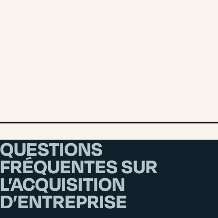
CRÉATION D’ENTREPRISE
Créer une entreprise ne consiste pas seulement à immatriculer
une structure. Il faut poser des bases solides : choix du cadre
juridique, construction du prévisionnel…
RETOURNEMENT D’ENTREPRISE
Quand une entreprise traverse une période de tension, il faut agir
vite sans décider dans l’urgence : diagnostic situation,
priorisation, plan d’action.
QUESTIONS
FRÉQUENTES SUR
L’ACQUISITION
D’ENTREPRISE