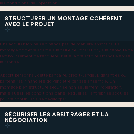
les conditions de l’opération.
STRUCTURER UN MONTAGE COHÉRENT
AVEC LE PROJET
Une acquisition ne se finance pas de manière abstraite. Le
montage doit être adapté à la taille de l’opération, à la capacité de
remboursement de l’acquéreur et à la trajectoire attendue après
la reprise.
Apport personnel, dette bancaire, crédit-vendeur, garanties ou
partenaires financiers doivent être pensés ensemble. Un
montage bien structuré sécurise non seulement l’opération,
mais aussi les conditions dans lesquelles l’entreprise acquise
pourra continuer à se développer
SÉCURISER LES ARBITRAGES ET LA
NÉGOCIATION