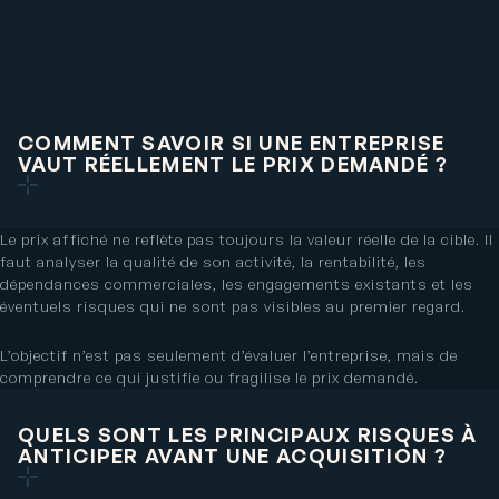
COMMENT SAVOIR SI UNE ENTREPRISE
VAUT RÉELLEMENT LE PRIX DEMANDÉ ?
Le prix affiché ne reflète pas toujours la valeur réelle de la cible. Il
faut analyser la qualité de son activité, la rentabilité, les
dépendances commerciales, les engagements existants et les
éventuels risques qui ne sont pas visibles au premier regard.
L’objectif n’est pas seulement d’évaluer l’entreprise, mais de
comprendre ce qui justifie ou fragilise le prix demandé.
QUELS SONT LES PRINCIPAUX RISQUES À
ANTICIPER AVANT UNE ACQUISITION ?