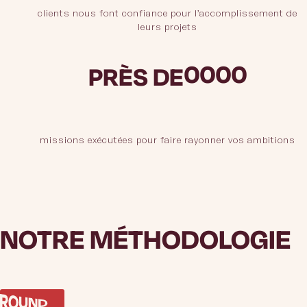
8
8
8
8
clients nous font confiance pour l’accomplissement de
leurs projets
9
9
9
9
0
0
0
0
PRÈS DE
1
1
1
1
2
2
2
2
missions exécutées pour faire rayonner vos ambitions
3
3
3
3
4
4
4
4
5
5
5
5
NOTRE MÉTHODOLOGIE